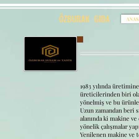
ÖZBURAK GID
A
ANAS
1983 yılında üretimine
üreticilerinden biri o
yönelmiş ve bu ürünler
Uzun zamandan beri s
alanında ki makine ve 
yönelik çalışmalar yap
Yenilenen makine ve t