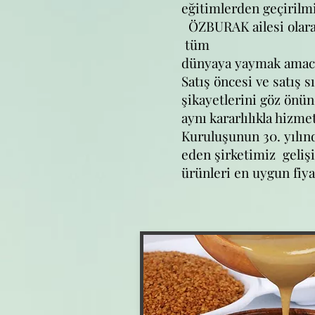
eğitimlerden geçirilmi
ÖZBURAK ailesi olarak
tüm
dünyaya yaymak amacıy
Satış öncesi ve satış 
şikayetlerini göz önü
aynı kararlılıkla hizm
Kuruluşunun 30. yılınd
eden şirketimiz gelişi
ürünleri en uygun fiya