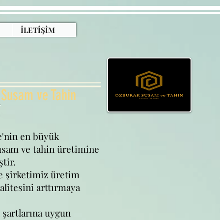
İLETİŞİM
K
Susam ve Tahin
ye'nin en büyük
susam ve tahin üretimine
tir.
 şirketimiz üretim
alitesini arttırmaya
 şartlarına uygun