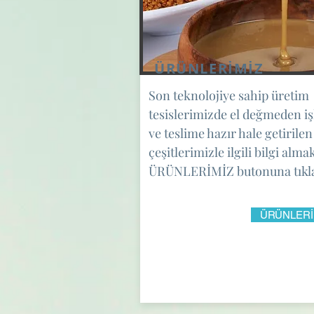
ÜRÜNLERİMİZ
Son teknolojiye sahip üretim
tesislerimizde el değmeden i
ve teslime hazır hale getirile
çeşitlerimizle ilgili bilgi alma
ÜRÜNLERİMİZ butonuna tıkla
ÜRÜNLERİ