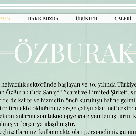
AYFA
HAKKIMIZDA
ÜRÜNLER
GALERİ
ÖZBURA
 helvacılık sektöründe başlayan ve 30. yılında Türki
lan ÖzBurak Gıda Sanayi Ticaret ve Limited Şirketi, 
de de kalite ve hizmetin öncü kuruluşu haline gelmiş
ürdürmekte olduğumuz ar-ge çalışmaları neticesinde
ekipmanlarını son teknolojiye göre yenilemiş, ürün k
ılmış ve başarıya ulaşılmıştır.
eçhizatlarımızı kullanmakta olan personelimiz günün