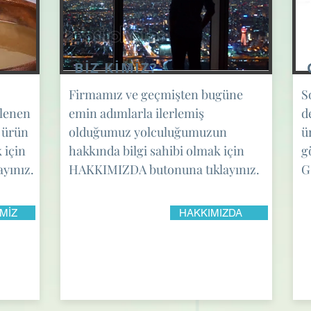
BİZ KİMİZ?
Firmamız ve geçmişten bugüne
S
şlenen
emin adımlarla ilerlemiş
d
n ürün
olduğumuz yolculuğumuzun
ü
k için
hakkında bilgi sahibi olmak için
g
yınız.
HAKKIMIZDA butonuna tıklayınız.
G
MİZ
HAKKIMIZDA