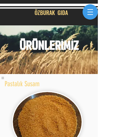
ÖZBURAK GID
A
ÜRÜNLERİMİZ
Pastalık Susam