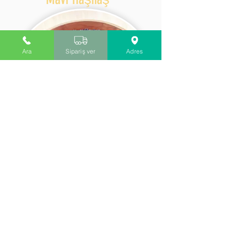
Ara
Sipariş ver
Adres
Simitlerde ve yiyeceklerde
kullanılabilecek doğal Mavi haşhaşlar
Ezme Haşhaş