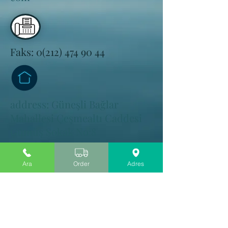
Faks:
0(212) 474 90 44
address: Güneşli Bağlar
Mahallesi Çeşmealtı Caddesi
Gümüş Sokak No:8
Bağcılar - İstanbul
Ara
Order
Adres