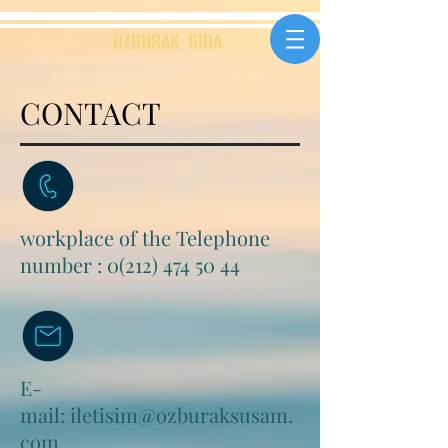
ÖZBURAK GID
A
CONTACT
workplace of the Telephone
number :
0(212) 474 50 44
E-
mail:
iletisim@ozburaksusam.
com